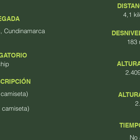
DISTAN
4,1 ki
EGADA
e, Cundinamarca
DESNIVE
183 
IGATORIO
hip​
ALTUR
2.40
SCRIPCIÓN
 camiseta)
ALTUR
2
 camiseta)
TIEMP
No 