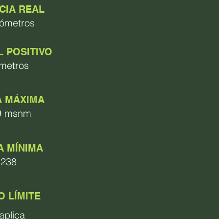
CIA REAL
lómetros
L
POSITIVO
metros
A MÁXIMA
9 msnm
A MÍNIMA
.238
O
LÍMITE
aplica